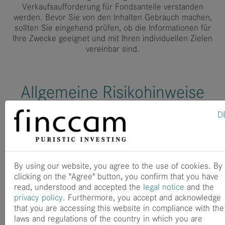
Verkaufsaufforderung für Fondsanteile verstanden
werden. Bevor Sie von den Inhalten Gebrauch machen,
sollten Sie eingehend prüfen, ob die Informationen für
Ihre Zwecke geeignet und mit Ihren individuellen Zielen
vereinbar sind.
Allgemeine Risikohinweise
D
Es ist zu beachten, dass Investmentfonds neben den
Chancen auf Kurssteigerungen auch Risiken enthalten.
Die Kurse von Investmentfonds können gegenüber dem
Einstandspreis steigen oder fallen. Dies hängt
insbesondere von der Entwicklung der Kapitalmärkte ab
By using our website, you agree to the use of cookies. By
oder von besonderen Entwicklungen der jeweiligen
clicking on the "Agree" button, you confirm that you have
Aussteller, die nicht immer vorhersehbar sind. Es kann
read, understood and accepted the
legal notice
and the
keine Zusicherung gegeben werden, dass die Ziele der
privacy policy
. Furthermore, you accept and acknowledge
Anlagepolitik erreicht werden. Auch kann nicht
that you are accessing this website in compliance with the
zugesichert werden, dass im Falle einer Rückgabe von
laws and regulations of the country in which you are
Anteilen der Anteilinhaber den Wert seiner