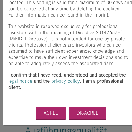
located. This setting is valid for a maximum of 30 days and
ursprünglichen Anlage zurückerlangt. Bestimmte
can be cancelled at any time by deleting the cookies.
Anlageformen wie Derivate, sonstige Techniken und
Further information can be found in the imprint.
Instrumente bergen zudem erhöhte Risiken in sich im
Vergleich zu traditionellen Anlagemöglichkeiten. Hierzu
This website is reserved exclusively for professional
zählt insbesondere die Anlage in Optionsscheinen auf
investors within the meaning of Directive 2014/65/EC
Indices, Optionen und Finanzterminkontrakten. Eine
(MiFID II Directive). It is not intended for use by private
Anlage in den Fonds kann insbesondere mit
clients. Professional clients are investors who can be
Risikofaktoren wie Allgemeines Markt-, Adressenausfall-,
assumed to have sufficient experience, knowledge and
Währungs-, Liquiditäts-, Zinsänderungsrisiko,
expertise to make their own investment decisions and to
Konzentrationsrisiko, Kontrahentenrisiko, Risiko der
be able to adequately assess the associated risks.
erhöhten Volatilität sowie Risiken im Zusammenhang mit
Derivategeschäften verbunden sein. Detaillierte Hinweise
I confirm that I have read, understood and accepted the
zu den einzelnen Anlagerisiken, entnehmen Sie bitte dem
legal notice
and the
privacy policy
. I am a professional
Verkaufsprospekt.
client.
Bestmögliche Ausführung
AGREE
DISAGREE
und Bericht zur
Ausführungsqualität