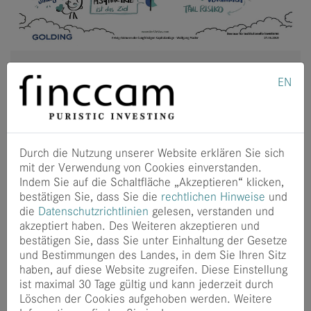
Vortrag beim Golding
EN
Investoren&shy;seminar 2019
Vortrag beim Golding
Investorenseminar
Durch die Nutzung unserer Website erklären Sie sich
mit der Verwendung von Cookies einverstanden.
2019
Indem Sie auf die Schaltfläche „Akzeptieren“ klicken,
bestätigen Sie, dass Sie die
rechtlichen Hinweise
und
die
Datenschutzrichtlinien
gelesen, verstanden und
akzeptiert haben. Des Weiteren akzeptieren und
Unter dem Titel „Erfolgsfaktoren der langfristigen
bestätigen Sie, dass Sie unter Einhaltung der Gesetze
Kapitalanlage“ konnten wir im Rahmen des
und Bestimmungen des Landes, in dem Sie Ihren Sitz
Investorenseminars 2019 von Golding Capital
haben, auf diese Website zugreifen. Diese Einstellung
Partners wesentliche Aspekte unserer
ist maximal 30 Tage gültig und kann jederzeit durch
Anlagephilosophie vorstellen.
Löschen der Cookies aufgehoben werden. Weitere