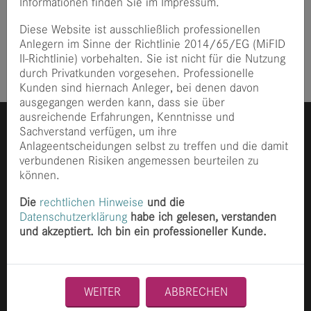
Informationen finden Sie im Impressum.
» mehr
Diese Website ist ausschließlich professionellen
Anlegern im Sinne der Richtlinie 2014/65/EG (MiFID
II-Richtlinie) vorbehalten. Sie ist nicht für die Nutzung
durch Privatkunden vorgesehen. Professionelle
Kunden sind hiernach Anleger, bei denen davon
ausgegangen werden kann, dass sie über
ausreichende Erfahrungen, Kenntnisse und
Sachverstand verfügen, um ihre
Anlageentscheidungen selbst zu treffen und die damit
verbundenen Risiken angemessen beurteilen zu
können.
Die
rechtlichen Hinweise
und die
Datenschutzerklärung
habe ich gelesen, verstanden
Ganghoferstraße 70
80339 München
und akzeptiert. Ich bin ein professioneller Kunde.
+49 89 2153 8490
info@finccam.com
Home
WEITER
ABBRECHEN
News