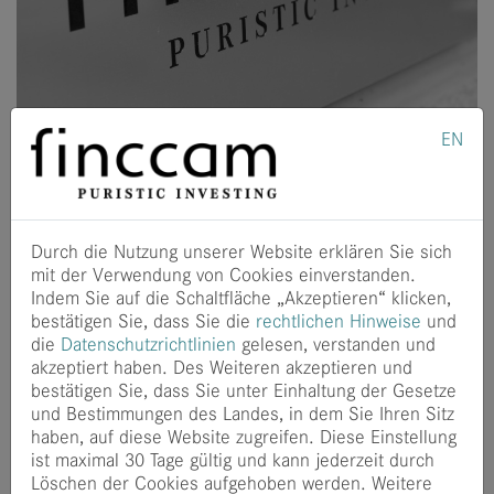
EN
Neues Risiko&shy;management-
Mandat für finccam
Neues
Durch die Nutzung unserer Website erklären Sie sich
Risikomanagement-
mit der Verwendung von Cookies einverstanden.
Indem Sie auf die Schaltfläche „Akzeptieren“ klicken,
Mandat für finccam
bestätigen Sie, dass Sie die
rechtlichen Hinweise
und
die
Datenschutzrichtlinien
gelesen, verstanden und
akzeptiert haben. Des Weiteren akzeptieren und
bestätigen Sie, dass Sie unter Einhaltung der Gesetze
Das Team von finccam, den Experten für
und Bestimmungen des Landes, in dem Sie Ihren Sitz
Risikoprämien und Risikomanagement, setzt das
haben, auf diese Website zugreifen. Diese Einstellung
Wachstum fort und betreut ein weiteres
ist maximal 30 Tage gültig und kann jederzeit durch
institutionelles Overlay-Mandat.
Löschen der Cookies aufgehoben werden. Weitere