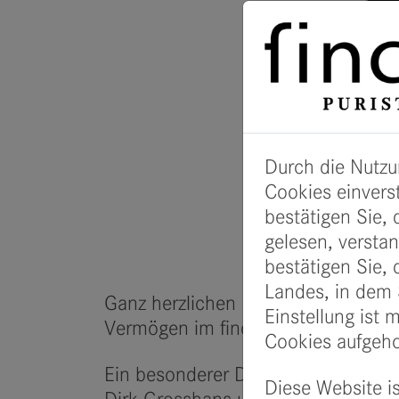
Durch die Nutzu
Cookies einverst
bestätigen Sie, 
gelesen, versta
bestätigen Sie,
Landes, in dem S
Ganz herzlichen Dank an alle Inves
Einstellung ist 
Vermögen im finccam Volatility Pre
Cookies aufgeho
Ein besonderer Dank gebührt hierb
Diese Website is