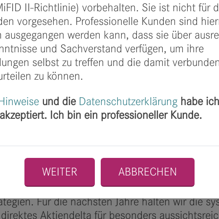
D II-Richtlinie) vorbehalten. Sie ist nicht für 
den vorgesehen. Professionelle Kunden sind hier
 der systematischen Vereinnahmung der reinen Vo
 ausgegangen werden kann, dass sie über ausr
atischen Tail-Risikomanagement für die relevante
nntnisse und Sachverstand verfügen, um ihre
Ertragschancen. Das Team von finccam, welches a
ungen selbst zu treffen und die damit verbunde
litätsmanagements zu einem großen Erfolg gemac
teilen zu können.
t und der laufenden Weiterentwicklung der Anla
re des (Short-) Volatilitätsmanagements in Deut
 Hinweise
und die
Datenschutzerklärung
habe ich
kzeptiert. Ich bin ein professioneller Kunde.
rauen unserer Investoren! Das Fondswachstum ist 
s sinnvoller Portfoliobaustein wahrgenommen wir
en ein sehr attraktives Rendite- und Risikoprofil
isikoprämie zu komplettieren und robuster zu mac
WEITER
ABBRECHEN
latility Premium Strategie eignet sich insbeson
 führten steigende Volatilitäten nach Korrekturp
ategien. Für die nächsten Jahre halten wir die 
 direktes Aktiendelta für besonders aussichtsreic