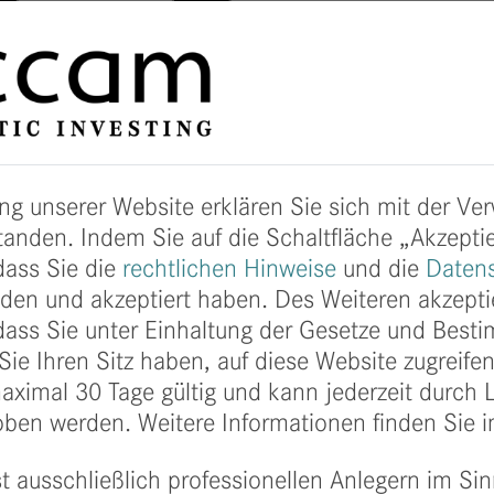
ng unserer Website erklären Sie sich mit der V
anden. Indem Sie auf die Schaltfläche „Akzeptie
dass Sie die
rechtlichen Hinweise
und die
Datens
nden und akzeptiert haben. Des Weiteren akzept
 dass Sie unter Einhaltung der Gesetze und Bes
ie Ihren Sitz haben, auf diese Website zugreifen
toren und Partner für das Erreichen von 500 Mil
maximal 30 Tage gültig und kann jederzeit durch
mium Fonds! Das ganze finccam-Team freut sich 
ben werden. Weitere Informationen finden Sie 
ei auch unseren langjährigen Fondspartnern von
t ausschließlich professionellen Anlegern im Sin