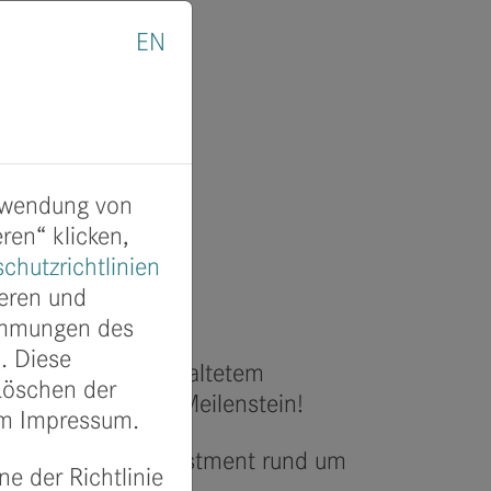
EN
erwendung von
ren“ klicken,
chutzrichtlinien
ieren und
timmungen des
. Diese
lionen Euro an verwaltetem
 Löschen der
sehr über diesen Meilenstein!
im Impressum.
 der Universal Investment rund um
ne der Richtlinie