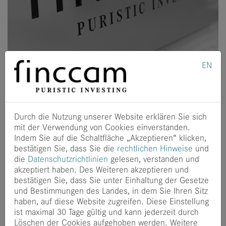
EN
Andreas Tröger ist seit dem 1. Oktober 2021 Teil des
finccam-Teams!
In den letzten Jahren konnte Andreas bei Vescore und
Vontobel Erfahrung im Management von quantitativen
Durch die Nutzung unserer Website erklären Sie sich
Anlagestrategien sammeln. Das Portfoliomanagement von
mit der Verwendung von Cookies einverstanden.
Spezial- und Publikumsfonds mit Komponenten aus dem
Indem Sie auf die Schaltfläche „Akzeptieren“ klicken,
Risikomanagement und verschiedenen
bestätigen Sie, dass Sie die
rechtlichen Hinweise
und
Risikoprämienstrategien waren hierbei sein Fokus.
die
Datenschutzrichtlinien
gelesen, verstanden und
akzeptiert haben. Des Weiteren akzeptieren und
Vor seinem Einstieg ins Portfoliomanagement studierte
bestätigen Sie, dass Sie unter Einhaltung der Gesetze
Andreas Wirtschaftsmathematik und war im Investment
und Bestimmungen des Landes, in dem Sie Ihren Sitz
Consulting tätig. Zudem bringt er seine Qualifikation als
haben, auf diese Website zugreifen. Diese Einstellung
CFA, seine Leidenschaft fürs Coding und sein
ist maximal 30 Tage gültig und kann jederzeit durch
kulinarisches Know-How mit in unser Team ein!
Löschen der Cookies aufgehoben werden. Weitere