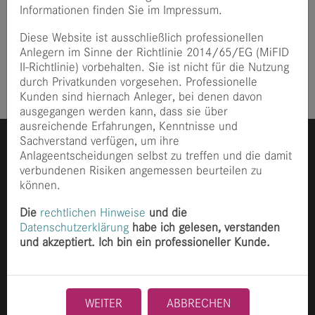
Informationen finden Sie im Impressum.
Ein perfekter Fit - fachlich und persönlich! Herzlich
Willkommen, Andreas!
Diese Website ist ausschließlich professionellen
Anlegern im Sinne der Richtlinie 2014/65/EG (MiFID
Veröffentlicht
vor 5 Jahre
II-Richtlinie) vorbehalten. Sie ist nicht für die Nutzung
durch Privatkunden vorgesehen. Professionelle
Kunden sind hiernach Anleger, bei denen davon
ausgegangen werden kann, dass sie über
ausreichende Erfahrungen, Kenntnisse und
Sachverstand verfügen, um ihre
Anlageentscheidungen selbst zu treffen und die damit
verbundenen Risiken angemessen beurteilen zu
können.
Die
rechtlichen Hinweise
und die
Datenschutzerklärung
habe ich gelesen, verstanden
Ganghoferstraße 70
und akzeptiert. Ich bin ein professioneller Kunde.
80339 München
+49 89 2153 8490
info@finccam.com
WEITER
ABBRECHEN
Home