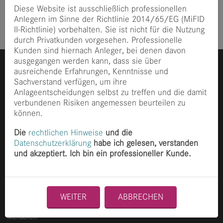
Veröffentlicht
vor 5 Jahre
Diese Website ist ausschließlich professionellen
Anlegern im Sinne der Richtlinie 2014/65/EG (MiFID
II-Richtlinie) vorbehalten. Sie ist nicht für die Nutzung
durch Privatkunden vorgesehen. Professionelle
Kunden sind hiernach Anleger, bei denen davon
ausgegangen werden kann, dass sie über
ausreichende Erfahrungen, Kenntnisse und
Sachverstand verfügen, um ihre
Anlageentscheidungen selbst zu treffen und die damit
verbundenen Risiken angemessen beurteilen zu
können.
Die
rechtlichen Hinweise
und die
Ganghoferstraße 70
80339 München
Datenschutzerklärung
habe ich gelesen, verstanden
und akzeptiert. Ich bin ein professioneller Kunde.
+49 89 2153 8490
info@finccam.com
Home
News
WEITER
ABBRECHEN
Philosophie
Menschen