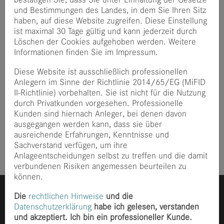
kommt so den Studierenden zugute. Engagierte und
und Bestimmungen des Landes, in dem Sie Ihren Sitz
leistungsfähige Nachwuchskräfte, die in Zukunft in
haben, auf diese Website zugreifen. Diese Einstellung
vielerlei Hinsicht einen wertvollen gesellschaftlichen
ist maximal 30 Tage gültig und kann jederzeit durch
Beitrag liefern werden, auf Ihrem Weg an der TU München
Löschen der Cookies aufgehoben werden. Weitere
zu entlasten, ist hierbei unser Ziel.
Informationen finden Sie im Impressum.
Herzlichen Glückwunsch an alle Stipendiatinnen und
Diese Website ist ausschließlich professionellen
Stipendiaten!
Anlegern im Sinne der Richtlinie 2014/65/EG (MiFID
II-Richtlinie) vorbehalten. Sie ist nicht für die Nutzung
Zwei unserer Stipendiatinnen und Stipendiaten Katharina
durch Privatkunden vorgesehen. Professionelle
Pabst und Alexander Weers bei der offiziellen Übergabe
Kunden sind hiernach Anleger, bei denen davon
der Stipendien (Foto: Sebastian Kissel).
ausgegangen werden kann, dass sie über
Veröffentlicht
vor 3 Jahre
ausreichende Erfahrungen, Kenntnisse und
Sachverstand verfügen, um ihre
Anlageentscheidungen selbst zu treffen und die damit
verbundenen Risiken angemessen beurteilen zu
können.
Die
rechtlichen Hinweise
und die
Datenschutzerklärung
habe ich gelesen, verstanden
und akzeptiert. Ich bin ein professioneller Kunde.