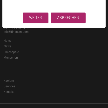
Ganghoferstraße 70
WEITER
ABBRECHEN
80339 München
+49 89 2153 8490
info@finccam.com
Home
News
Philosophie
Menschen
Karriere
Services
Kontakt