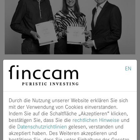
finccam fördert im Rahmen des Deutschlandstipendiums
EN
Studentinnen und Studenten verschiedener
Fachrichtungen der TUM. Das Deutschlandstipendium
(
www.deutschlandstipendium.de
) ist ein wunderbares
Instrument um studentische Talente zu unterstützen.
Durch die Nutzung unserer Website erklären Sie sich
Die Studentinnen und Studenten durchlaufen im Vorfeld
mit der Verwendung von Cookies einverstanden.
der Vergabe der Stipendien einen Selektionsprozess, der
Indem Sie auf die Schaltfläche „Akzeptieren“ klicken,
sowohl Noten und Studienleistungen als auch
bestätigen Sie, dass Sie die
rechtlichen Hinweise
und
zivilgesellschaftliches Engagement berücksichtigt. Der
die
Datenschutzrichtlinien
gelesen, verstanden und
Förderbetrag wird anschließend im Rahmen des
akzeptiert haben. Des Weiteren akzeptieren und
Stipendiums durch den Bund jeweils verdoppelt und
bestätigen Sie, dass Sie unter Einhaltung der Gesetze