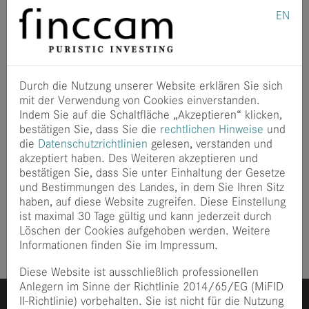
Frankfurt abgehaltenen 4. Private Debt Konferenz unter
EN
der Leitung von Regierungsdirektor Dr. Claus
Tollmann, konnten wir unsere Sicht zu Private Debt
einbringen.
Das Panel bestehend aus den Branchenvertretern Robert
Meyer zu Starten (Octane Capital), Hans-Jörg Baumann
Durch die Nutzung unserer Website erklären Sie sich
(StepStone), Oliver D. Oswald (Rothschild & Co) und
mit der Verwendung von Cookies einverstanden.
Wolfgang Mader diskutierte zu den Renditetreibern von
Indem Sie auf die Schaltfläche „Akzeptieren“ klicken,
Private Debt, zur Beimischung von Private Debt in
bestätigen Sie, dass Sie die
rechtlichen Hinweise
und
institutionellen Portfolios sowie zu
die
Datenschutzrichtlinien
gelesen, verstanden und
Rendite-/Risikocharakteristika und
akzeptiert haben. Des Weiteren akzeptieren und
Diversifikationseffekten im Portfoliokontext.
bestätigen Sie, dass Sie unter Einhaltung der Gesetze
Herzlichen Dank an alle Konferenzteilnehmer für die
und Bestimmungen des Landes, in dem Sie Ihren Sitz
lebhafte Diskussion!
haben, auf diese Website zugreifen. Diese Einstellung
ist maximal 30 Tage gültig und kann jederzeit durch
Veröffentlicht
vor 5 Jahre
Löschen der Cookies aufgehoben werden. Weitere
Informationen finden Sie im Impressum.
Diese Website ist ausschließlich professionellen
Anlegern im Sinne der Richtlinie 2014/65/EG (MiFID
II-Richtlinie) vorbehalten. Sie ist nicht für die Nutzung