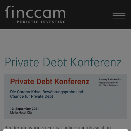
Skip to content
Private Debt Konferenz
Bei der im hybriden Format online und physisch in