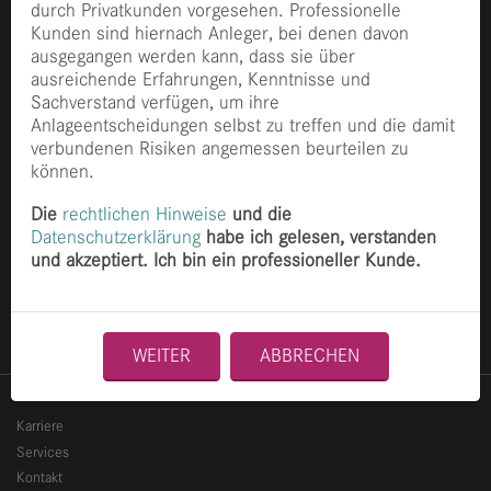
durch Privatkunden vorgesehen. Professionelle
Kunden sind hiernach Anleger, bei denen davon
ausgegangen werden kann, dass sie über
ausreichende Erfahrungen, Kenntnisse und
Sachverstand verfügen, um ihre
Anlageentscheidungen selbst zu treffen und die damit
Ganghoferstraße 70
verbundenen Risiken angemessen beurteilen zu
80339 München
können.
+49 89 2153 8490
info@finccam.com
Die
rechtlichen Hinweise
und die
Datenschutzerklärung
habe ich gelesen, verstanden
Home
und akzeptiert. Ich bin ein professioneller Kunde.
News
Philosophie
Menschen
WEITER
ABBRECHEN
Karriere
Services
Kontakt