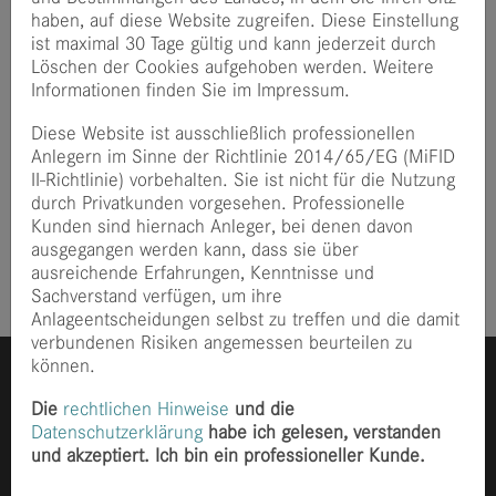
haben, auf diese Website zugreifen. Diese Einstellung
Die 11. Ausgabe des Lehrbuchs von
John C. Hull
ist maximal 30 Tage gültig und kann jederzeit durch
"
Optionen, Futures und andere Derivate
" ist nun samt
Löschen der Cookies aufgehoben werden. Weitere
zugehörigem
Übungsbuch
verfügbar. Das Standardwerk
Informationen finden Sie im Impressum.
von Prof. Hull wurde für die deutsche Ausgabe von Dr.
Marc Wagner und finccam`s Dr. Wolfgang Mader betreut.
Diese Website ist ausschließlich professionellen
Nun ist dieses umfassende Buch mit einer Vielzahl an
Anlegern im Sinne der Richtlinie 2014/65/EG (MiFID
neuen Themen wieder in der aktuellsten Auflage für
II-Richtlinie) vorbehalten. Sie ist nicht für die Nutzung
Studierende und Praktiker verfügbar.
durch Privatkunden vorgesehen. Professionelle
Kunden sind hiernach Anleger, bei denen davon
Veröffentlicht
vor 3 Jahre
ausgegangen werden kann, dass sie über
ausreichende Erfahrungen, Kenntnisse und
Sachverstand verfügen, um ihre
Anlageentscheidungen selbst zu treffen und die damit
verbundenen Risiken angemessen beurteilen zu
können.
Die
rechtlichen Hinweise
und die
Datenschutzerklärung
habe ich gelesen, verstanden
und akzeptiert. Ich bin ein professioneller Kunde.