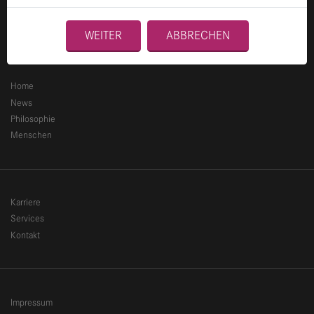
Ganghoferstraße 70
80339 München
WEITER
ABBRECHEN
+49 89 2153 8490
info@finccam.com
Home
News
Philosophie
Menschen
Karriere
Services
Kontakt
Impressum