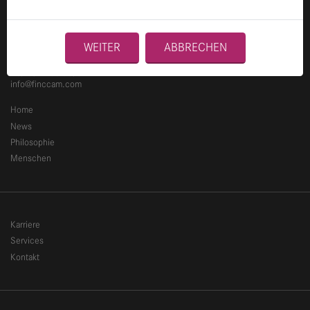
Ganghoferstraße 70
WEITER
ABBRECHEN
80339 München
+49 89 2153 8490
info@finccam.com
Home
News
Philosophie
Menschen
Karriere
Services
Kontakt