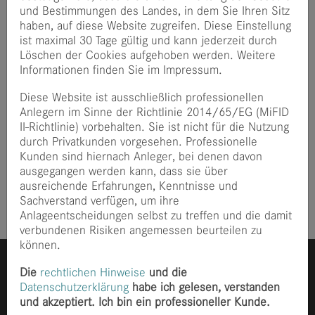
externe Kunden in einem global verteilten
und Bestimmungen des Landes, in dem Sie Ihren Sitz
Entwicklungsteam.
haben, auf diese Website zugreifen. Diese Einstellung
ist maximal 30 Tage gültig und kann jederzeit durch
In seiner Freizeit probiert Dominik gerne neue Sportarten
Löschen der Cookies aufgehoben werden. Weitere
aus, geht regelmäßig Bouldern oder trainiert Jiu Jitsu.
Informationen finden Sie im Impressum.
Zudem liest er gerne zu neuen Technologien oder zu
fachfremde Themen, um ein möglichst ganzheitliches Bild
Diese Website ist ausschließlich professionellen
zu bekommen und besser zu verstehen „was die Welt, im
Anlegern im Sinne der Richtlinie 2014/65/EG (MiFID
Innersten zusammen hält“.
II-Richtlinie) vorbehalten. Sie ist nicht für die Nutzung
durch Privatkunden vorgesehen. Professionelle
Lieber Dominik, herzlich willkommen in unserem Team!
Kunden sind hiernach Anleger, bei denen davon
ausgegangen werden kann, dass sie über
Veröffentlicht
vor 3 Jahre
ausreichende Erfahrungen, Kenntnisse und
Sachverstand verfügen, um ihre
Anlageentscheidungen selbst zu treffen und die damit
verbundenen Risiken angemessen beurteilen zu
können.
Die
rechtlichen Hinweise
und die
Datenschutzerklärung
habe ich gelesen, verstanden
und akzeptiert. Ich bin ein professioneller Kunde.