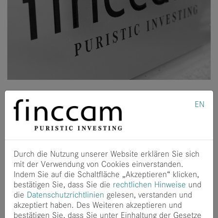
Das finccam-Team begrüßt Dominik Mehringer! Dominik
ist Absolvent der Informatik (B.Sc.) der Technischen
EN
Universität München und er finalisiert dort gerade sein
Master-Studium. Wir freuen uns sehr über die
Verstärkung!
Dominik bringt seine umfangreiche theoretische und
Durch die Nutzung unserer Website erklären Sie sich
praktische Erfahrung in unser Team ein. Bei seinem
mit der Verwendung von Cookies einverstanden.
vorherigen Arbeitgeber konnte er nicht nur die IT-
Indem Sie auf die Schaltfläche „Akzeptieren“ klicken,
Abteilung umfassend modernisieren, sondern unterstützte
bestätigen Sie, dass Sie die
rechtlichen Hinweise
und
auch die Entwicklung von Prozessen im Hinblick auf
die
Datenschutzrichtlinien
gelesen, verstanden und
gesetzliche Anforderungen. Des Weiteren konzipierte und
akzeptiert haben. Des Weiteren akzeptieren und
implementierte er zentrale Schnittstellen für interne und
bestätigen Sie, dass Sie unter Einhaltung der Gesetze